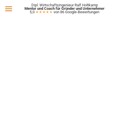
Dipl. Wirtschaftsingenieur Ralf Holtkamp
Mentor und Coach für Gründer und Unternehmer
5,0 
★★★★★
 von 86 Google-Bewertungen
Gründer-Coaching
Unternehmer-Coaching
SaaS-Coaching
Förderung
Über mich
Übersicht
BAFA Beratung
Kontakt
GründungsBonus
Erstgespräch vereinbaren
KI-ChatBot