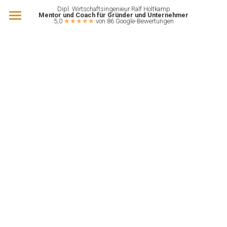
Dipl. Wirtschaftsingenieur Ralf Holtkamp
Mentor und Coach für Gründer und Unternehmer
5,0 
★★★★★
 von 86 Google-Bewertungen
Gründer-Coaching
Unternehmer-Coaching
SaaS-Coaching
Förderung
Über mich
Übersicht
BAFA Beratung
Kontakt
GründungsBonus
Erstgespräch vereinbaren
KI-ChatBot